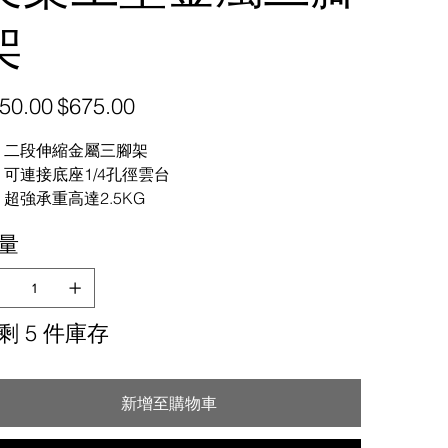
架
促
50.00
$675.00
銷
價
格
二段伸縮金屬三腳架
可連接底座1/4孔徑雲台
超強承重高達2.5KG
量
剩 5 件庫存
新增至購物車