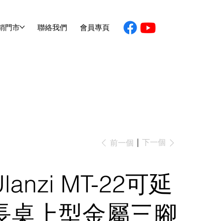
銷門市
聯絡我們
會員專頁
下一個
前一個
Ulanzi MT-22可延
長桌上型金屬三腳