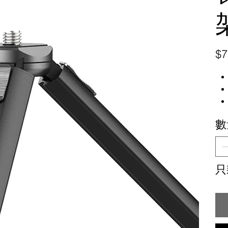
原
$7
始
價
格
數
只