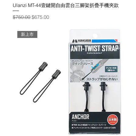
Ulanzi MT-44壹鍵開自由雲台三腳架折疊手機夾款
一般價格
促銷價格
$750.00
$675.00
新上市