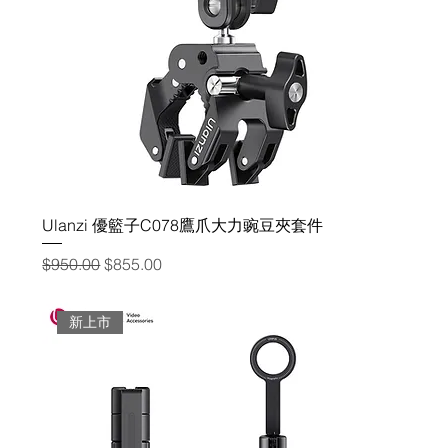
Ulanzi 優籃子C078鷹爪大力豌豆夾套件
一般價格
促銷價格
$950.00
$855.00
新上市