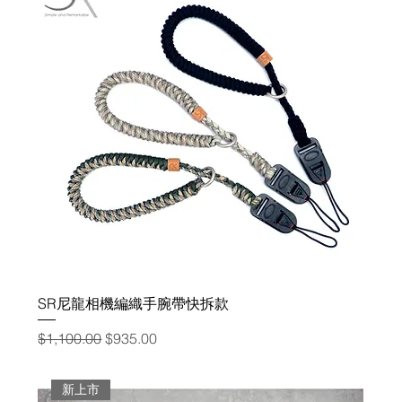
SR尼龍相機編織手腕帶快拆款
一般價格
促銷價格
$1,100.00
$935.00
新上市