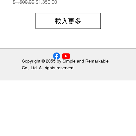
一般價格
促銷價格
$1,500.00
$1,350.00
載入更多
Copyright © 2055 by Simple and Remarkable
Co., Ltd. All rights reserved.