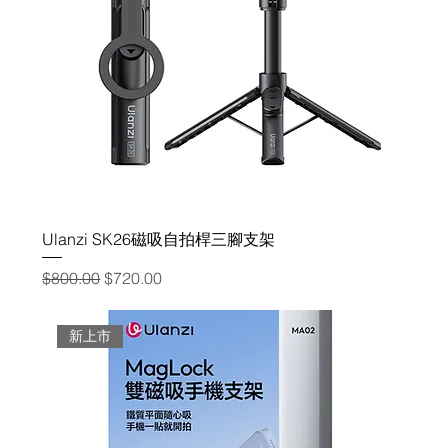
Ulanzi SK26磁吸自拍桿三腳支架
一般價格
促銷價格
$800.00
$720.00
新上市