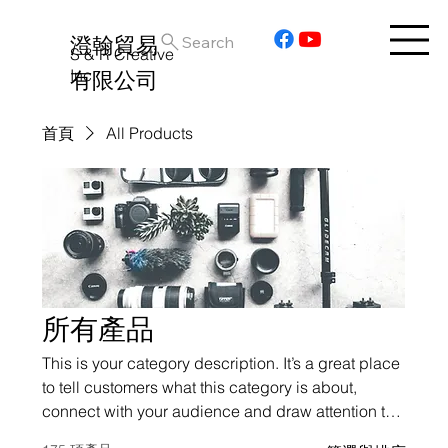
澄翰貿易
Search
S & R Creative
Inc.
有限公司
首頁
All Products
所有產品
This is your category description. It’s a great place
to tell customers what this category is about,
connect with your audience and draw attention to
your products.