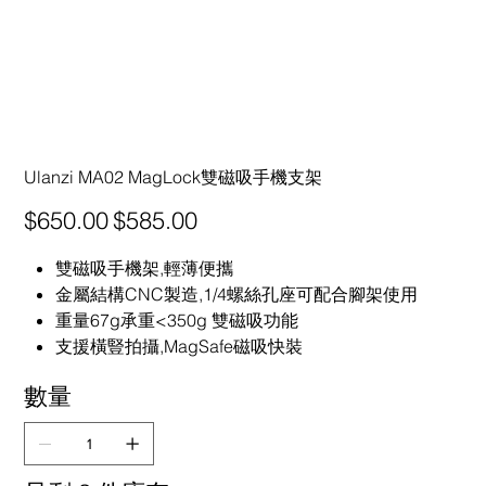
Ulanzi MA02 MagLock雙磁吸手機支架
原
促
$650.00
$585.00
始
銷
價
價
格
格
雙磁吸手機架,輕薄便攜
金屬結構CNC製造,1/4螺絲孔座可配合腳架使用
重量67g承重<350g 雙磁吸功能
支援橫豎拍攝,MagSafe磁吸快裝
數量