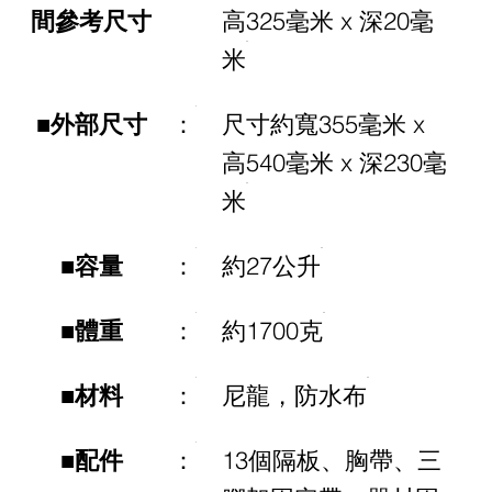
間參考尺寸
高325毫米 x 深20毫
米
■外部尺寸
：
尺寸約寬355毫米 x
高540毫米 x 深230毫
米
■容量
：
約27公升
■體重
：
約1700克
■材料
：
尼龍，防水布
■配件
：
13個隔板、胸帶、三