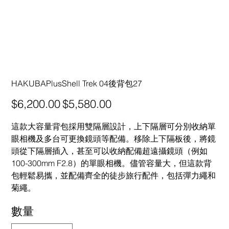
HAKUBAPlusShell Trek 04後背包27
原
促
$6,200.00
$5,580.00
始
銷
價
價
格
格
這款大容量背包採用雙隔層設計，上下隔層可分別收納單
眼相機及多台可更換鏡頭等配備。移除上下隔板後，將鏡
頭從下隔層插入，甚至可以收納配備超遠攝鏡頭（例如
100-300mm F2.8）的單眼相機。儘管容量大，但這款背
包輕鬆易攜，並配備齊全的徒步旅行配件，包括彈力繩和
菊繩。
數量