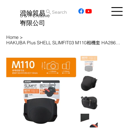
澄翰貿易
Search
S & R Creative
Inc.
有限公司
Home
>
HAKUBA Plus SHELL SLIMFIT03 M110相機套 HA286465