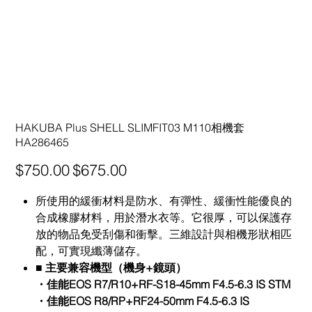
HAKUBA Plus SHELL SLIMFIT03 M110相機套
HA286465
原
促
$750.00
$675.00
始
銷
價
價
格
格
所使用的緩衝材料是防水、有彈性、緩衝性能優良的
合成橡膠材料，用於潛水衣等。它很厚，可以保護存
放的物品免受刮傷和衝擊。三維設計與相機形狀相匹
配，可實現纖薄儲存。
■ 主要兼容機型（機身+鏡頭）
・佳能EOS R7/R10+RF-S18-45mm F4.5-6.3 IS STM
・佳能EOS R8/RP+RF24-50mm F4.5-6.3 IS