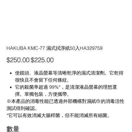
HAKUBA KMC-77 濕式拭淨紙50入HA329759
原
促
$250.00
$225.00
始
銷
價
價
格
格
使鏡頭、液晶螢幕等清晰乾淨的濕式清潔劑。它乾得
很快且不會留下任何條紋。
它的殺菌率超過 99%*，是清潔液晶螢幕的理想選
擇。單獨包裝，方便攜帶。
※本產品的消毒性能已透過外部機構對濕紙巾的消毒活性
測試得到確認。
*它可以有效消滅大腸桿菌，但不能消滅所有細菌。
數量