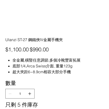
Ulanzi ST-27 鋼鐵俠IV金屬手機夾
原
促
$1,100.00
$990.00
始
銷
價
價
格
格
全金屬,橫豎任意調節,多個冷靴豐富拓展
底部1/4,Arca Swiss介面, 重量123g
超大夾距6~8.9cm相容大部分手機
數量
只剩 5 件庫存