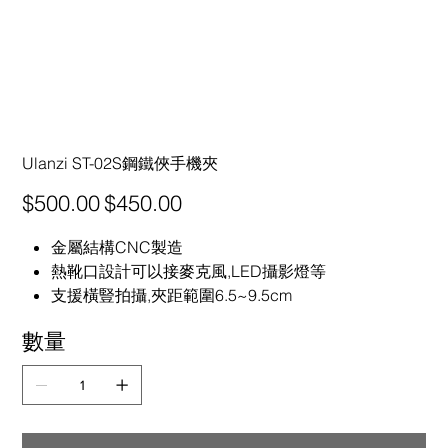
Ulanzi ST-02S鋼鐵俠手機夾
原
促
$500.00
$450.00
始
銷
價
價
格
格
金屬結構CNC製造
熱靴口設計可以接麥克風,LED攝影燈等
支援橫豎拍攝,夾距範圍6.5~9.5cm
數量