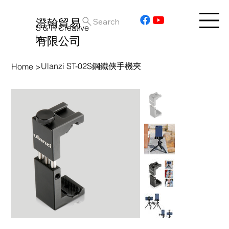
澄翰貿易
Search
S & R Creative
Inc.
有限公司
Ulanzi ST-02S鋼鐵俠手機夾
Home
>