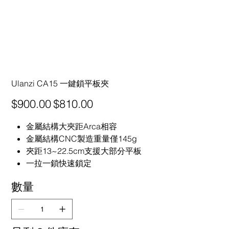
Ulanzi CA15 一鍵鎖平板夾
原
促
$900.00
$810.00
始
銷
價
價
格
格
金屬結構大夾距Arca相容
金屬結構CNC製造重量僅145g
夾距13~22.5cm支援大部分平板
一拉一鎖快速鎖定
數量