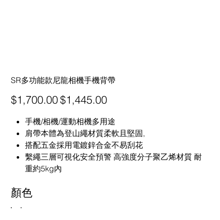
SR多功能款尼龍相機手機背帶
原
促
$1,700.00
$1,445.00
始
銷
價
價
格
格
手機/相機/運動相機多用途
肩帶本體為登山繩材質柔軟且堅固,
搭配五金採用電鍍鋅合金不易刮花
繫繩三層可視化安全預警 高強度分子聚乙烯材質 耐
重約5kg內
顏色