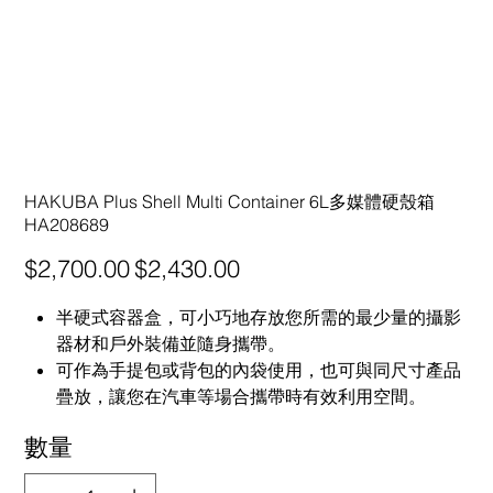
HAKUBA Plus Shell Multi Container 6L多媒體硬殼箱
HA208689
原
促
$2,700.00
$2,430.00
始
銷
價
價
格
格
半硬式容器盒，可小巧地存放您所需的最少量的攝影
器材和戶外裝備並隨身攜帶。
可作為手提包或背包的內袋使用，也可與同尺寸產品
疊放，讓您在汽車等場合攜帶時有效利用空間。
數量