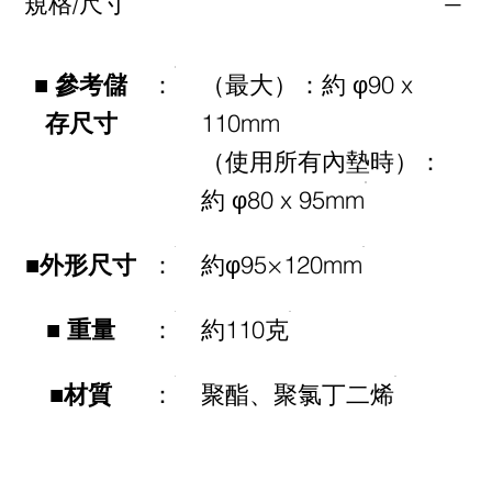
規格/尺寸
■ 參考儲
：
（最大）：約 φ90 x
存尺寸
110mm
（使用所有內墊時）：
約 φ80 x 95mm
■外形尺寸
：
約φ95×120mm
■ 重量
：
約110克
■材質
：
聚酯、聚氯丁二烯