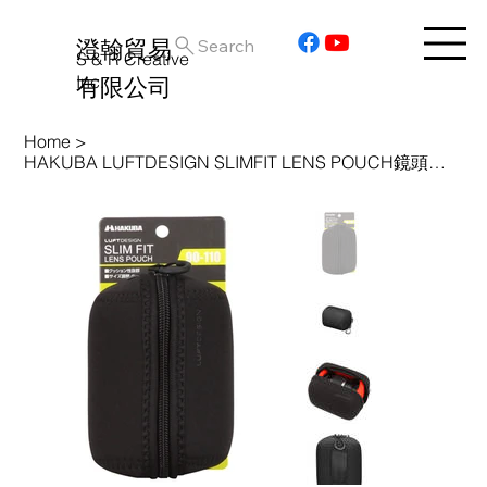
澄翰貿易
Search
S & R Creative
Inc.
有限公司
Home
>
HAKUBA LUFTDESIGN SLIMFIT LENS POUCH鏡頭袋90-110