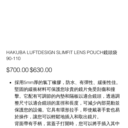
HAKUBA LUFTDESIGN SLIMFIT LENS POUCH鏡頭袋
90-110
原
促
$700.00
$630.00
始
銷
價
價
格
格
採用5mm厚的氯丁橡膠，防水、有彈性、緩衝性佳。
堅固的緩衝材料可保護您珍貴的鏡片免受刮傷和撞
擊。它配有可調節的內墊和隔板以適合鏡頭，透過調
整尺寸以適合鏡頭的直徑和長度，可減少內部晃動並
保護您的設備。它具有環形拉手，即使戴著手套也易
於操作，讓您可以輕鬆地插入和取出鏡片。
背面帶有手柄，當蓋子打開時，您可以將手插入其中