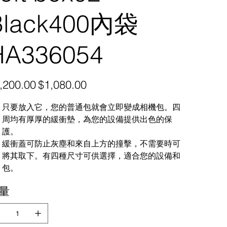
Black400內袋
HA336054
促
,200.00
$1,080.00
銷
價
格
只要放入它，您的普通包就會立即變成相機包。四
周均有厚厚的緩衝墊，為您的設備提供出色的保
護。
緩衝蓋可防止灰塵和來自上方的撞擊，不需要時可
將其取下。有四種尺寸可供選擇，適合您的設備和
包。
量