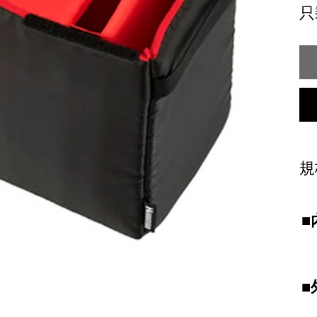
只
規
■
■