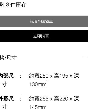
剩 3 件庫存
新增至購物車
立即購買
格/尺寸
內部尺
：
約寬250 x 高195 x 深
寸
130mm
外形尺
：
約寬265 x 高220 x 深
寸
145mm