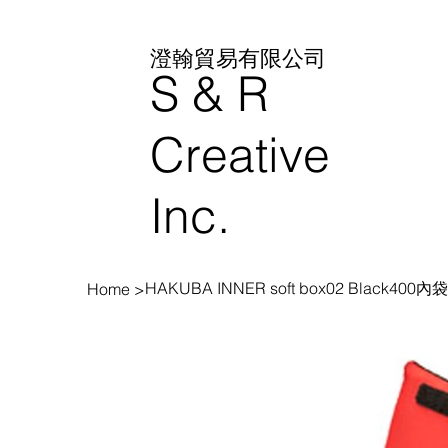
澄翰貿易有限公司
S & R
Creative
Inc.
HAKUBA INNER soft box02 Black400內
Home
>