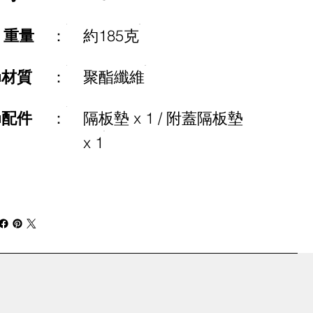
■ 重量
：
約185克
■材質
：
聚酯纖維
■配件
：
隔板墊 x 1 / 附蓋隔板墊
x 1