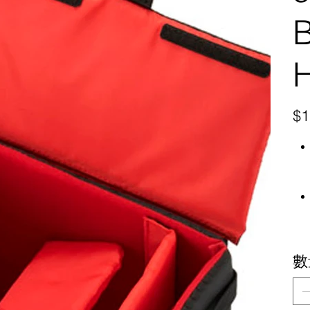
原
$1
始
價
格
數