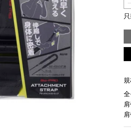
只
規
全
肩
肩