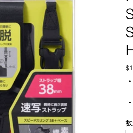
S
原
$1
始
價
格
數