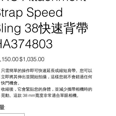
trap Speed ​​
Sling 38快速背帶
HA374803
促
,150.00
$1,035.00
銷
價
格
只需簡單的操作即可快速延長或縮短肩帶。您可以
立即將其伸出並開始拍攝，這樣您就不會錯過任何
快門機會。
收縮後，它會緊貼您的身體，並減少攜帶相機時的
晃動。這款 38 mm寬度非常適合單眼相機。
量