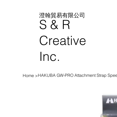
澄翰貿易有限公司
S & R
Creative
Inc.
HAKUBA GW-PRO Attachment Strap Spe
Home
>