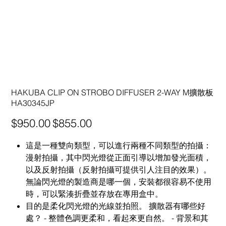
HAKUBA CLIP ON STROBO DIFFUSER 2-WAY M擴散板
HA30345JP
原
促
$950.00
$855.00
始
銷
價
價
格
格
這是一種雙向類型，可以進行兩種不同類型的拍攝：
漫射拍攝，其中閃光燈從正面引導以增加發光面積，
以及反射拍攝（反射拍攝可提供引人注目的效果）。
無論閃光燈的製造商是哪一個，安裝都很容易不使用
時，可以緊湊折疊並存放在專用盒中。
目的是柔化閃光燈的光線並拍照。 擴散器有哪些好
處？ - 整體色調更柔和，看起來更自然。 - 背景和其