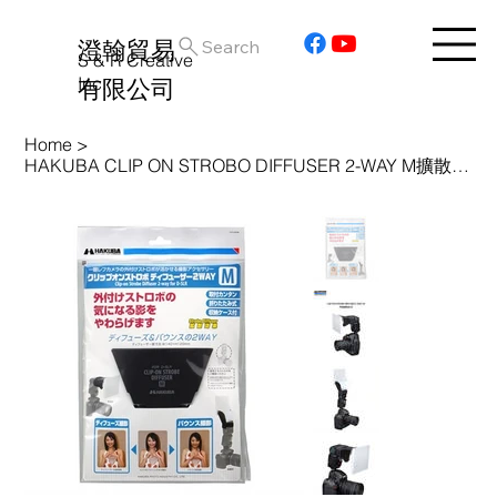
澄翰貿易
Search
S & R Creative
Inc.
有限公司
Home
>
HAKUBA CLIP ON STROBO DIFFUSER 2-WAY M擴散板HA30345JP