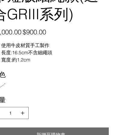
合GRIII系列)
促
,000.00
$900.00
銷
價
格
使用牛皮材質手工製作
長度:16.5cm不含細繩頭
寬度:約1.2cm
色
量
新增至購物車