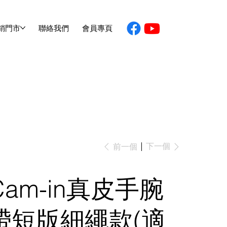
銷門市
聯絡我們
會員專頁
下一個
前一個
Cam-in真皮手腕
帶短版細繩款(適