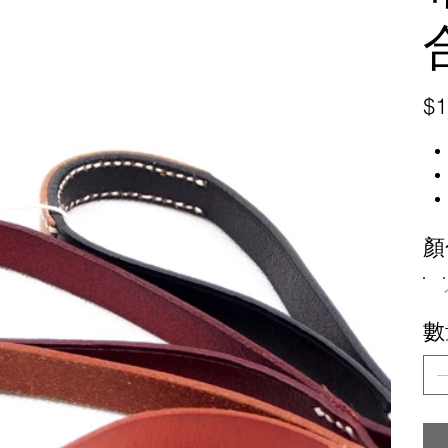
原
$1
始
價
格
顏
數